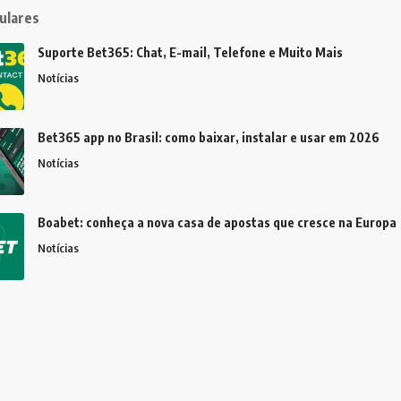
ulares
Suporte Bet365: Chat, E-mail, Telefone e Muito Mais
Notícias
Bet365 app no Brasil: como baixar, instalar e usar em 2026
Notícias
Boabet: conheça a nova casa de apostas que cresce na Europa
Notícias