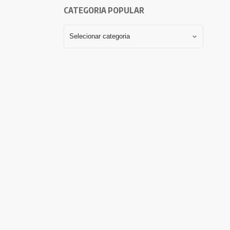
CATEGORIA POPULAR
CATEGORIA
POPULAR