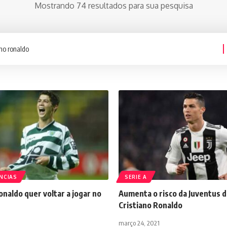
Mostrando 74 resultados para sua pesquisa
uisar
NCIAS
SERIE A
onaldo quer voltar a jogar no
Aumenta o risco da Juventus 
Cristiano Ronaldo
março 24, 2021