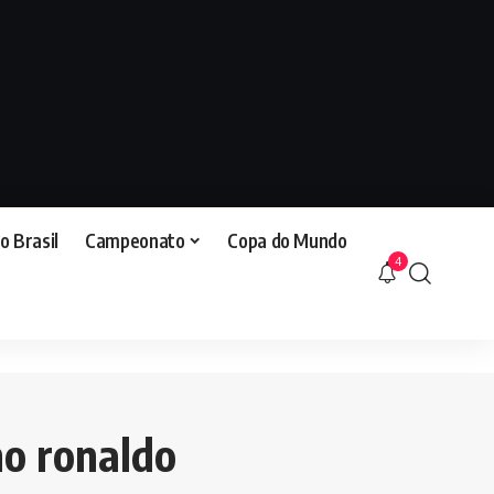
o Brasil
Campeonato
Copa do Mundo
4
no ronaldo