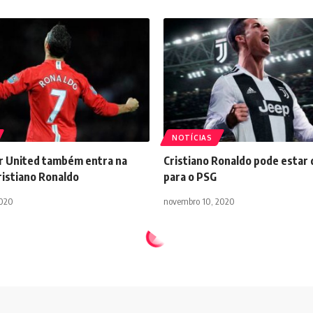
NOTÍCIAS
 United também entra na
Cristiano Ronaldo pode estar 
ristiano Ronaldo
para o PSG
2020
novembro 10, 2020