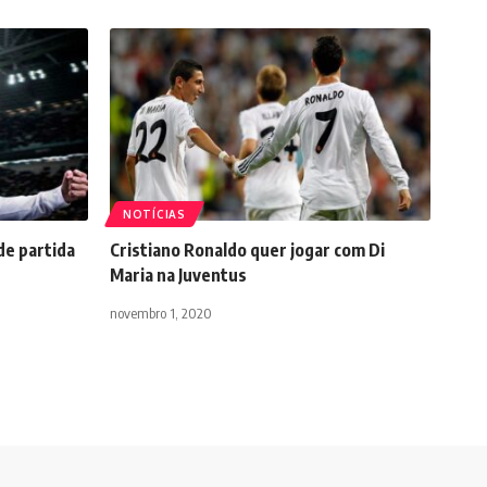
NOTÍCIAS
de partida
Cristiano Ronaldo quer jogar com Di
Maria na Juventus
novembro 1, 2020