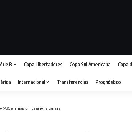
érie B
Copa Libertadores
Copa Sul Americana
Copa d
érica
Internacional
Transferências
Prognóstico
o (PB), em mais um desafio na carreira