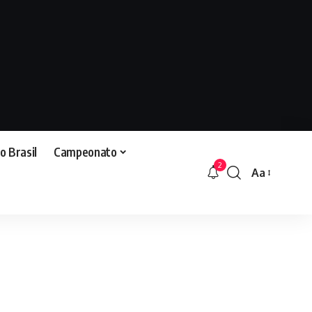
o Brasil
Campeonato
2
Aa