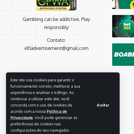
Gambling can be addictive. Play
responsibly
Contato:
v10advertisement@gmail.com
Este site usa cookies para garantir o
funcionamento correto, melhorar a sua
experiência e analisar o tráfego. Ao
continuar a utilizar este site, você
concorda com o uso de cookies de
Aceitar
acordo com a nossa
Política de
Privacidade
. Você pode gerenciar as
preferências de cookies nas
configurações do seu navegador.