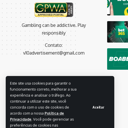
Gambling can be addictive. Play
responsibly
Contato:
v10advertisement@gmail.com
Este site usa cookies para garantir o
funcionamento correto, melhorar a sua
experiência e analisar o tráfego. Ao
continuar a utilizar este site, você
concorda com o uso de cookies de
Aceitar
acordo com a nossa
Política de
Privacidade
. Você pode gerenciar as
preferências de cookies nas