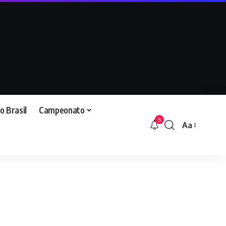
o Brasil
Campeonato
5
Aa