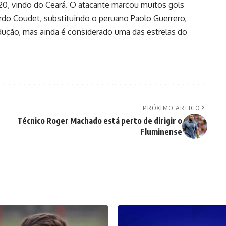
020, vindo do Ceará. O atacante marcou muitos gols
rdo Coudet, substituindo o peruano Paolo Guerrero,
odução, mas ainda é considerado uma das estrelas do
PRÓXIMO ARTIGO
Técnico Roger Machado está perto de dirigir o
Fluminense