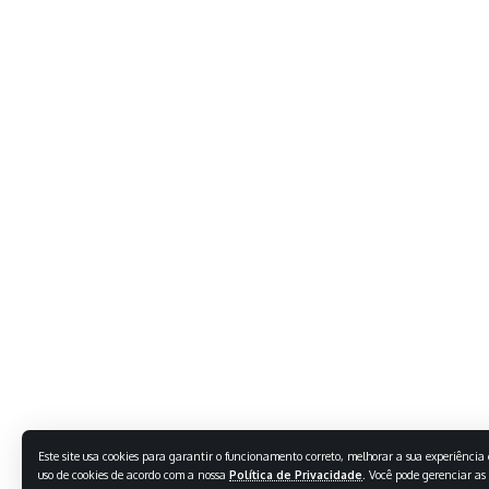
Este site usa cookies para garantir o funcionamento correto, melhorar a sua experiência e
uso de cookies de acordo com a nossa
Política de Privacidade
. Você pode gerenciar as