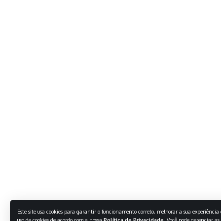
Este site usa cookies para garantir o funcionamento correto, melhorar a sua experiência e
uso de cookies de acordo com a nossa
Política de Privacidade
. Você pode gerenciar as