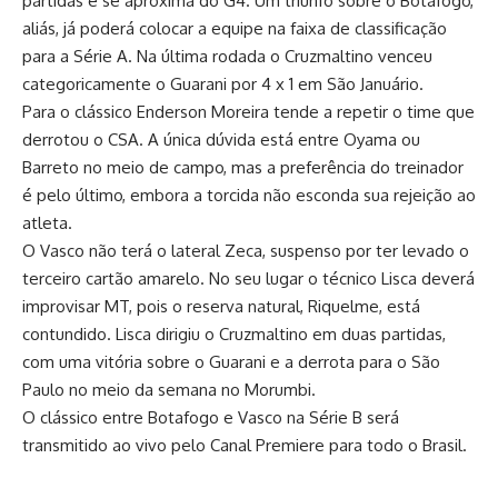
partidas e se aproxima do G4. Um triunfo sobre o Botafogo,
aliás, já poderá colocar a equipe na faixa de classificação
para a Série A. Na última rodada o Cruzmaltino venceu
categoricamente o Guarani por 4 x 1 em São Januário.
Para o clássico Enderson Moreira tende a repetir o time que
derrotou o CSA. A única dúvida está entre Oyama ou
Barreto no meio de campo, mas a preferência do treinador
é pelo último, embora a torcida não esconda sua rejeição ao
atleta.
O Vasco não terá o lateral Zeca, suspenso por ter levado o
terceiro cartão amarelo. No seu lugar o técnico Lisca deverá
improvisar MT, pois o reserva natural, Riquelme, está
contundido. Lisca dirigiu o Cruzmaltino em duas partidas,
com uma vitória sobre o Guarani e a derrota para o São
Paulo no meio da semana no Morumbi.
O clássico entre Botafogo e Vasco na Série B será
transmitido ao vivo pelo Canal Premiere para todo o Brasil.