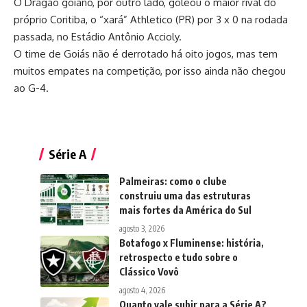
O Dragão goiano, por outro lado, goleou o maior rival do
próprio Coritiba, o “xará” Athletico (PR) por 3 x 0 na rodada
passada, no Estádio Antônio Accioly.
O time de Goiás não é derrotado há oito jogos, mas tem
muitos empates na competição, por isso ainda não chegou
ao G-4.
Série A
Palmeiras: como o clube
construiu uma das estruturas
mais fortes da América do Sul
agosto 3, 2026
Botafogo x Fluminense: história,
retrospecto e tudo sobre o
Clássico Vovô
agosto 4, 2026
Quanto vale subir para a Série A?