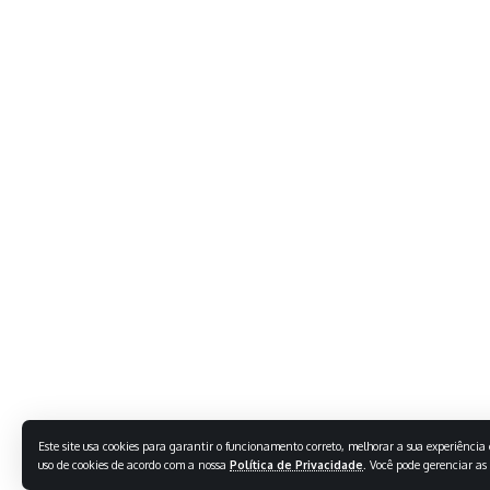
Este site usa cookies para garantir o funcionamento correto, melhorar a sua experiência e
uso de cookies de acordo com a nossa
Política de Privacidade
. Você pode gerenciar as