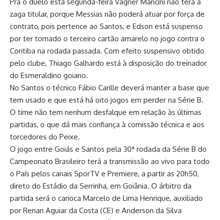
Pra o duelo esta segunda-feira Vagner Mancini não terá a
zaga titular, porque Messias não poderá atuar por força de
contrato, pois pertence ao Santos, e Edson está suspenso
por ter tomado o terceiro cartão amarelo no jogo contra o
Coritiba na rodada passada. Com efeito suspensivo obtido
pelo clube, Thiago Galhardo está à disposição do treinador
do Esmeraldino goiano.
No Santos o técnico Fábio Carille deverá manter a base que
tem usado e que está há oito jogos em perder na Série B.
O time não tem nenhum desfalque em relação às últimas
partidas, o que dá mais confiança à comissão técnica e aos
torcedores do Peixe.
O jogo entre Goiás e Santos pela 30ª rodada da Série B do
Campeonato Brasileiro terá a transmissão ao vivo para todo
o País pelos canais SporTV e Premiere, a partir as 20h50,
direto do Estádio da Serrinha, em Goiânia. O árbitro da
partida será o carioca Marcelo de Lima Henrique, auxiliado
por Renan Aguiar da Costa (CE) e Anderson da Silva