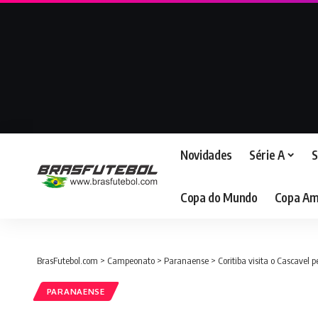
Novidades
Série A
S
Copa do Mundo
Copa Am
BrasFutebol.com
>
Campeonato
>
Paranaense
>
Coritiba visita o Cascavel
PARANAENSE