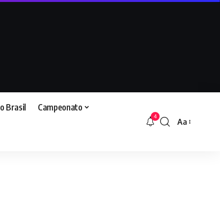
o Brasil
Campeonato
4
Aa