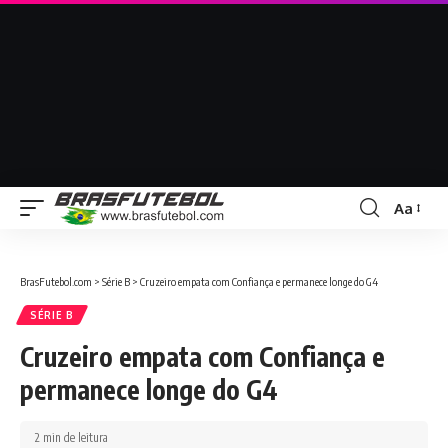
Aa
BrasFutebol.com
>
Série B
>
Cruzeiro empata com Confiança e permanece longe do G4
SÉRIE B
Cruzeiro empata com Confiança e
permanece longe do G4
2 min de leitura