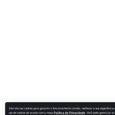
Este site usa cookies para garantir o funcionamento correto, melhorar a sua experiência e
uso de cookies de acordo com a nossa
Política de Privacidade
. Você pode gerenciar as