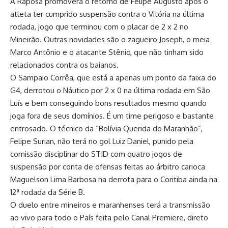
A Raposa promoverá o retorno de Felipe Augusto após o
atleta ter cumprido suspensão contra o Vitória na última
rodada, jogo que terminou com o placar de 2 x 2 no
Mineirão. Outras novidades são o zagueiro Joseph, o meia
Marco Antônio e o atacante Stênio, que não tinham sido
relacionados contra os baianos.
O Sampaio Corrêa, que está a apenas um ponto da faixa do
G4, derrotou o Náutico por 2 x 0 na última rodada em São
Luís e bem conseguindo bons resultados mesmo quando
joga fora de seus domínios. É um time perigoso e bastante
entrosado. O técnico da “Bolívia Querida do Maranhão”,
Felipe Surian, não terá no gol Luiz Daniel, punido pela
comissão disciplinar do STJD com quatro jogos de
suspensão por conta de ofensas feitas ao árbitro carioca
Maguelson Lima Barbosa na derrota para o Coritiba ainda na
12ª rodada da Série B.
O duelo entre mineiros e maranhenses terá a transmissão
ao vivo para todo o País feita pelo Canal Premiere, direto