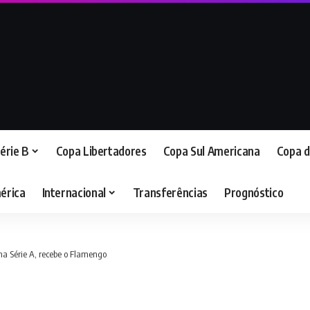
érie B
Copa Libertadores
Copa Sul Americana
Copa d
érica
Internacional
Transferências
Prognóstico
na Série A, recebe o Flamengo