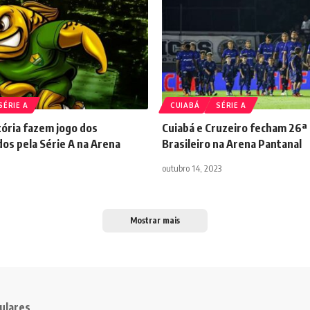
SÉRIE A
CUIABÁ
SÉRIE A
tória fazem jogo dos
Cuiabá e Cruzeiro fecham 26ª
os pela Série A na Arena
Brasileiro na Arena Pantanal
outubro 14, 2023
Mostrar mais
ulares