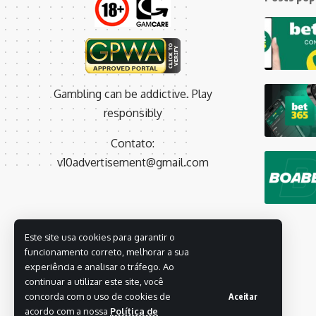
Gambling can be addictive. Play
responsibly
Contato:
v10advertisement@gmail.com
Este site usa cookies para garantir o
funcionamento correto, melhorar a sua
experiência e analisar o tráfego. Ao
continuar a utilizar este site, você
concorda com o uso de cookies de
Aceitar
acordo com a nossa
Política de