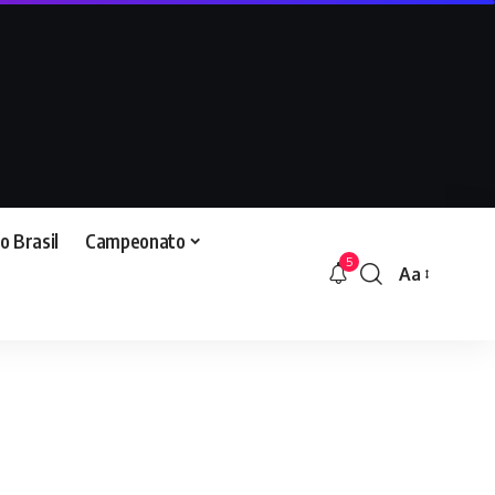
o Brasil
Campeonato
5
Aa