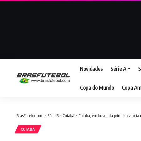
Novidades
Série A
S
Copa do Mundo
Copa Am
BrasFutebol.com
>
Série B
>
Cuiabá
>
Cuiabá, em busca da primeira vitória 
CUIABÁ