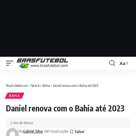
Aa
BrasFutebol.com
>
Série A
>
Bahia
>
Daniel renova com o Bahia até 2023
BAHIA
Daniel renova com o Bahia até 2023
2 min de leitura
Por
Gabriel Silva
168 Visualizações