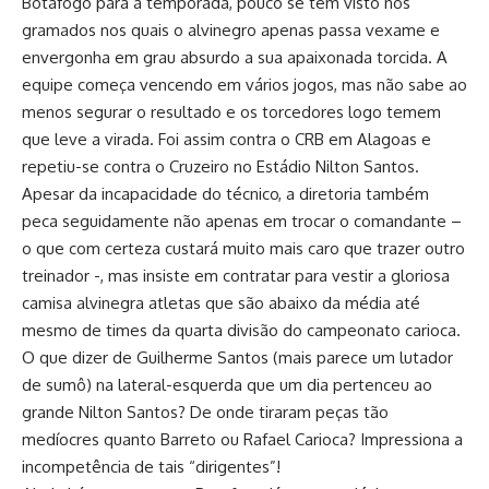
Botafogo para a temporada, pouco se tem visto nos
gramados nos quais o alvinegro apenas passa vexame e
envergonha em grau absurdo a sua apaixonada torcida. A
equipe começa vencendo em vários jogos, mas não sabe ao
menos segurar o resultado e os torcedores logo temem
que leve a virada. Foi assim contra o CRB em Alagoas e
repetiu-se contra o Cruzeiro no Estádio Nilton Santos.
Apesar da incapacidade do técnico, a diretoria também
peca seguidamente não apenas em trocar o comandante –
o que com certeza custará muito mais caro que trazer outro
treinador -, mas insiste em contratar para vestir a gloriosa
camisa alvinegra atletas que são abaixo da média até
mesmo de times da quarta divisão do campeonato carioca.
O que dizer de Guilherme Santos (mais parece um lutador
de sumô) na lateral-esquerda que um dia pertenceu ao
grande Nilton Santos? De onde tiraram peças tão
medíocres quanto Barreto ou Rafael Carioca? Impressiona a
incompetência de tais “dirigentes”!