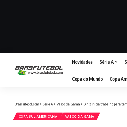
Novidades
Série A
S
Copa do Mundo
Copa Am
BrasFutebol.com
>
Série A
>
Vasco da Gama
>
Diniz inicia trabalho para ten
COPA SUL AMERICANA
VASCO DA GAMA