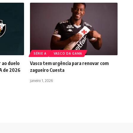
SÉRIE A
VASCO DA GAMA
r ao duelo
Vasco tem urgência para renovar com
 A de 2026
zagueiro Cuesta
janeiro 1, 2026