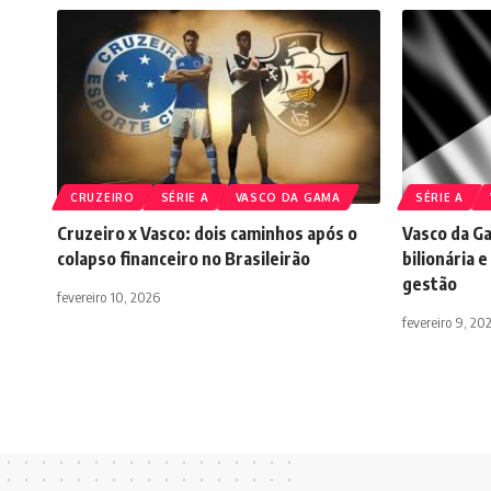
CRUZEIRO
SÉRIE A
VASCO DA GAMA
SÉRIE A
Cruzeiro x Vasco: dois caminhos após o
Vasco da G
colapso financeiro no Brasileirão
bilionária 
gestão
fevereiro 10, 2026
fevereiro 9, 20