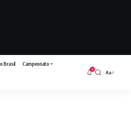
o Brasil
Campeonato
4
Aa