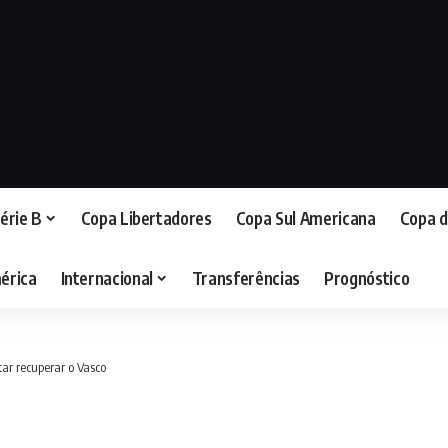
érie B
Copa Libertadores
Copa Sul Americana
Copa d
érica
Internacional
Transferências
Prognóstico
tar recuperar o Vasco