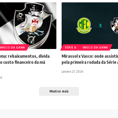
VASCO DA GAMA
SÉRIE A
VASCO DA GAMA
ama: rebaixamentos, dívida
Mirassol x Vasco: onde assisti
e o custo financeiro da má
pela primeira rodada da Série
janeiro 27, 2026
26
Mostrar mais