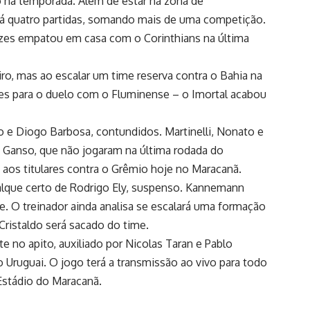
 na temporada. Além de estar na zona de
há quatro partidas, somando mais de uma competição.
zes empatou em casa com o Corinthians na última
o, mas ao escalar um time reserva contra o Bahia na
ares para o duelo com o Fluminense – o Imortal acabou
 e Diogo Barbosa, contundidos. Martinelli, Nonato e
e Ganso, que não jogaram na última rodada do
 aos titulares contra o Grêmio hoje no Maracanã.
alque certo de Rodrigo Ely, suspenso. Kannemann
e. O treinador ainda analisa se escalará uma formação
Cristaldo será sacado do time.
e no apito, auxiliado por Nicolas Taran e Pablo
o Uruguai. O jogo terá a transmissão ao vivo para todo
 Estádio do Maracanã.