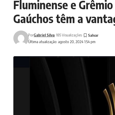
Fluminense e Grêmio 
Gaúchos têm a vant
Por
Gabriel Silva
185 Visualizações
Última atualização: agosto 20, 2024 1:54 pm