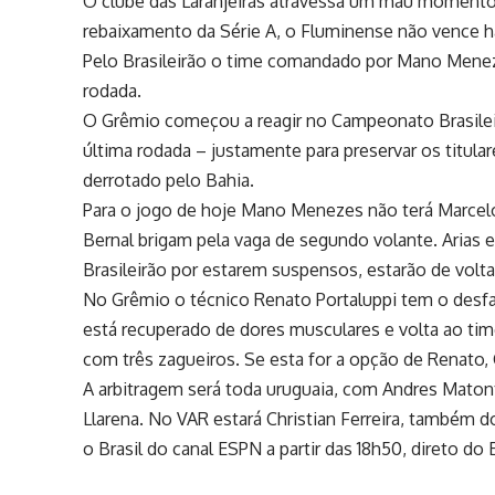
O clube das Laranjeiras atravessa um mau momento
rebaixamento da Série A, o Fluminense não vence 
Pelo Brasileirão o time comandado por Mano Mene
rodada.
O Grêmio começou a reagir no Campeonato Brasileir
última rodada – justamente para preservar os titul
derrotado pelo Bahia.
Para o jogo de hoje Mano Menezes não terá Marcelo
Bernal brigam pela vaga de segundo volante. Arias 
Brasileirão por estarem suspensos, estarão de volta
No Grêmio o técnico Renato Portaluppi tem o desf
está recuperado de dores musculares e volta ao tim
com três zagueiros. Se esta for a opção de Renato, 
A arbitragem será toda uruguaia, com Andres Matont
Llarena. No VAR estará Christian Ferreira, também d
o Brasil do canal ESPN a partir das 18h50, direto do