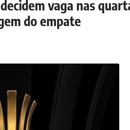
decidem vaga nas quarta
agem do empate