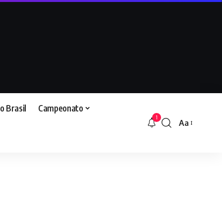
o Brasil
Campeonato
1
Aa