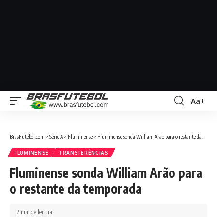
Aa
BrasFutebol.com
>
Série A
>
Fluminense
>
Fluminense sonda William Arão para o restante da temporada
FLUMINENSE
TRANSFERÊNCIAS
Fluminense sonda William Arão para
o restante da temporada
2 min de leitura