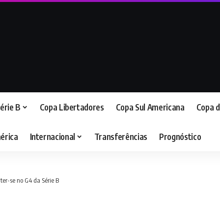
érie B
Copa Libertadores
Copa Sul Americana
Copa d
érica
Internacional
Transferências
Prognóstico
ter-se no G4 da Série B