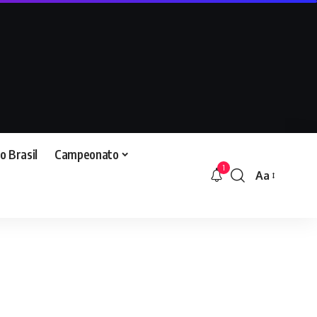
o Brasil
Campeonato
1
Aa