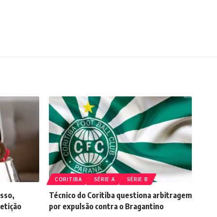
CORITIBA
SÉRIE A
SÉRIE B
esso,
Técnico do Coritiba questiona arbitragem
etição
por expulsão contra o Bragantino