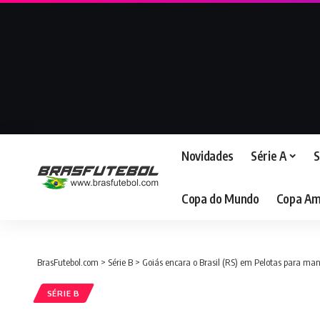
Novidades
Série A
S
Copa do Mundo
Copa Am
BrasFutebol.com
>
Série B
>
Goiás encara o Brasil (RS) em Pelotas para man
SÉRIE B