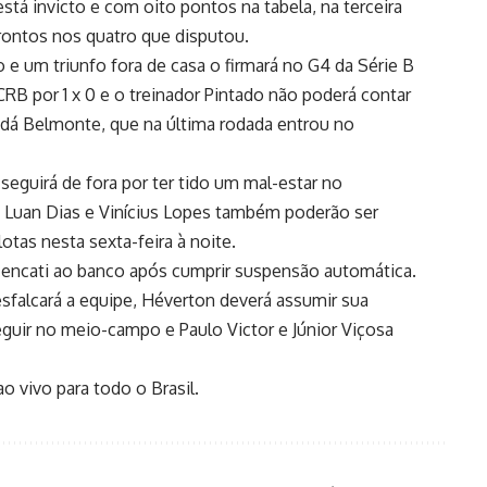
 está invicto e com oito pontos na tabela, na terceira
rontos nos quatro que disputou.
 e um triunfo fora de casa o firmará no G4 da Série B
CRB por 1 x 0 e o treinador Pintado não poderá contar
dá Belmonte, que na última rodada entrou no
eguirá de fora por ter tido um mal-estar no
 Luan Dias e Vinícius Lopes também poderão ser
as nesta sexta-feira à noite.
o Tencati ao banco após cumprir suspensão automática.
esfalcará a equipe, Héverton deverá assumir sua
guir no meio-campo e Paulo Victor e Júnior Viçosa
o vivo para todo o Brasil.