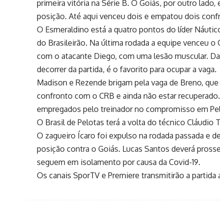
primeira vitória na Série B. O Goiás, por outro lado,
posição. Até aqui venceu dois e empatou dois conf
O Esmeraldino está a quatro pontos do líder Náutico
do Brasileirão. Na última rodada a equipe venceu o 
com o atacante Diego, com uma lesão muscular. Da
decorrer da partida, é o favorito para ocupar a vaga.
Madison e Rezende brigam pela vaga de Breno, que s
confronto com o CRB e ainda não estar recuperado.
empregados pelo treinador no compromisso em Pelot
O Brasil de Pelotas terá a volta do técnico Cláudi
O zagueiro Ícaro foi expulso na rodada passada e d
posição contra o Goiás. Lucas Santos deverá prosse
seguem em isolamento por causa da Covid-19.
Os canais SporTV e Premiere transmitirão a partida a