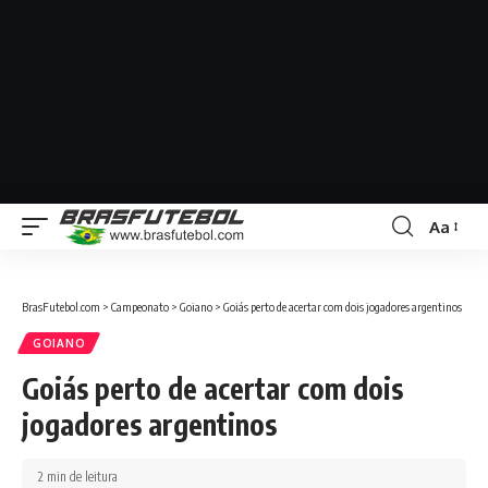
Aa
BrasFutebol.com
>
Campeonato
>
Goiano
>
Goiás perto de acertar com dois jogadores argentinos
GOIANO
Goiás perto de acertar com dois
jogadores argentinos
2 min de leitura