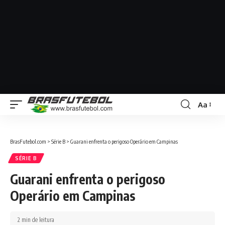
Aa
BrasFutebol.com
>
Série B
>
Guarani enfrenta o perigoso Operário em Campinas
SÉRIE B
Guarani enfrenta o perigoso
Operário em Campinas
2 min de leitura