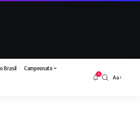
o Brasil
Campeonato
4
Aa