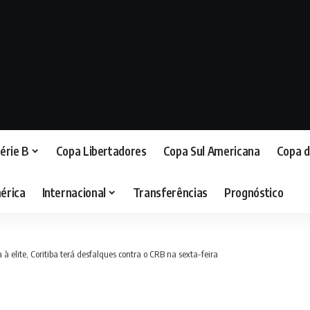
érie B
Copa Libertadores
Copa Sul Americana
Copa d
érica
Internacional
Transferências
Prognóstico
a à elite, Coritiba terá desfalques contra o CRB na sexta-feira