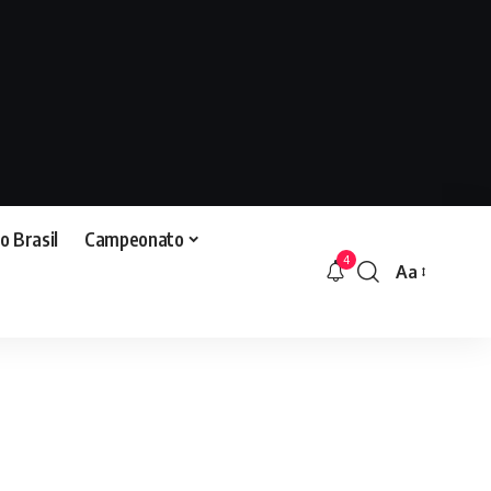
o Brasil
Campeonato
4
Aa