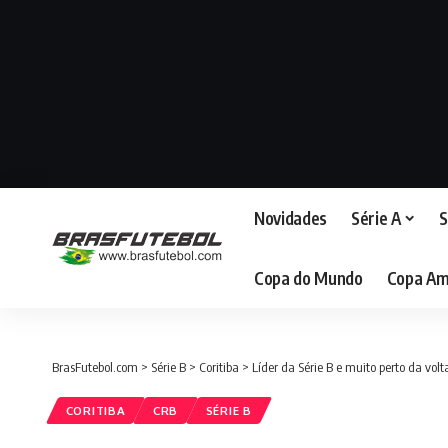
Novidades
Série A
S
Copa do Mundo
Copa Am
BrasFutebol.com
>
Série B
>
Coritiba
>
Líder da Série B e muito perto da volt
CORITIBA
CRB
SÉRIE B