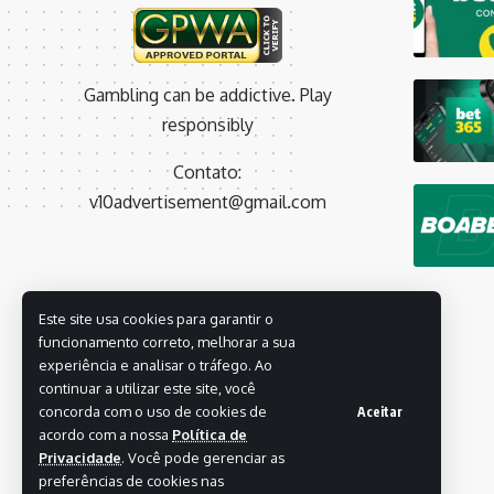
Gambling can be addictive. Play
responsibly
Contato:
v10advertisement@gmail.com
Este site usa cookies para garantir o
funcionamento correto, melhorar a sua
experiência e analisar o tráfego. Ao
continuar a utilizar este site, você
concorda com o uso de cookies de
Aceitar
acordo com a nossa
Política de
Privacidade
. Você pode gerenciar as
preferências de cookies nas