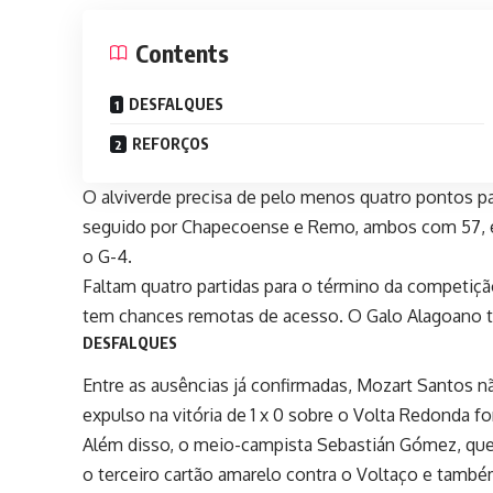
Contents
DESFALQUES
REFORÇOS
O alviverde precisa de pelo menos quatro pontos par
seguido por Chapecoense e Remo, ambos com 57, 
o G-4.
Faltam quatro partidas para o término da competiçã
tem chances remotas de acesso. O Galo Alagoano te
DESFALQUES
Entre as ausências já confirmadas,
Mozart Santos
nã
expulso na vitória de 1 x 0 sobre o Volta Redonda f
Além disso, o meio-campista
Sebastián Gómez
, qu
o terceiro cartão amarelo contra o Voltaço e tamb