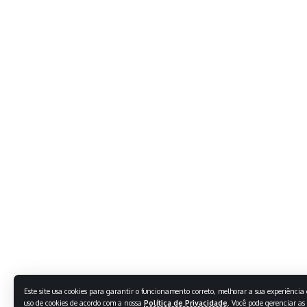
Este site usa cookies para garantir o funcionamento correto, melhorar a sua experiência e
uso de cookies de acordo com a nossa
Política de Privacidade
. Você pode gerenciar as