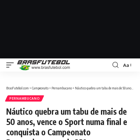
Aa
BrasFutebol.com
>
Campeonato
>
Pernambucano
>
Náutico quebra um tabu de mais de 50 anos, vence o Sport numa final e conquista o Campeonato Pernambucano pela 23ª vez
PERNAMBUCANO
Náutico quebra um tabu de mais de
50 anos, vence o Sport numa final e
conquista o Campeonato