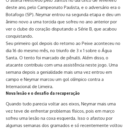
O atleta reestreou pelo Santos no dia cinco de fevereiro
deste ano, pelo Campeonato Paulista, e o adversário era o
Botafogo (SP). Neymar entrou na segunda etapa e deu um
ânimo novo a uma torcida que sofreu no ano anterior por
ver o clube do coração disputando a Série B, que acabou
conquistando.
Seu primeiro gol depois do retorno ao Peixe aconteceu no
dia 16 do mesmo mês, no triunfo de 3 x 1 sobre o Água
Santa. O tento foi marcado de pênalti. Além disso, o
atacante contribuiu com uma assistência neste jogo. Uma
semana depois a genialidade mais uma vez entrou em
campo e Neymar marcou um gol olímpico contra a
Internacional de Limeira.
Nova lesão e o desafio da recuperação
Quando tudo parecia voltar aos eixos, Neymar mais uma
vez teve de enfrentar problemas físicos, pois em março
sofreu uma lesão na coxa esquerda. Isso o afastou por
algumas semanas dos gramados e só recentemente voltou