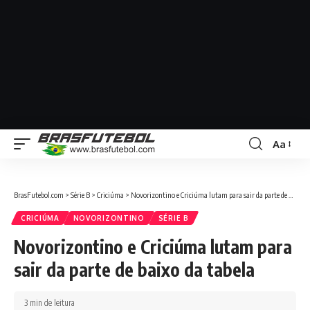
Aa
BrasFutebol.com
>
Série B
>
Criciúma
>
Novorizontino e Criciúma lutam para sair da parte de baixo da tabela
CRICIÚMA
NOVORIZONTINO
SÉRIE B
Novorizontino e Criciúma lutam para
sair da parte de baixo da tabela
3 min de leitura