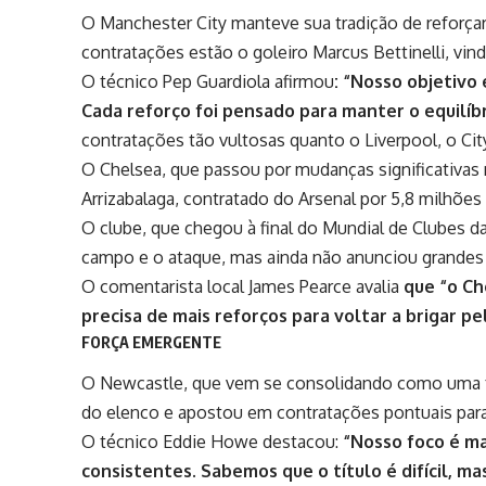
O Manchester City manteve sua tradição de reforçar
contratações estão o goleiro Marcus Bettinelli, vin
O técnico
Pep Guardiola
afirmou
: “Nosso objetivo
Cada reforço foi pensado para manter o equilíbr
contratações tão vultosas quanto o Liverpool, o Cit
O Chelsea, que passou por mudanças significativas 
Arrizabalaga, contratado do Arsenal por 5,8 milhões
O clube, que chegou à final do Mundial de Clubes da
campo e o ataque, mas ainda não anunciou grande
O comentarista local James Pearce avalia
que “o C
precisa de mais reforços para voltar a brigar pel
FORÇA EMERGENTE
O Newcastle, que vem se consolidando como uma f
do elenco e apostou em contratações pontuais para
O técnico
Eddie Howe
destacou:
“Nosso foco é ma
consistentes. Sabemos que o título é difícil, m