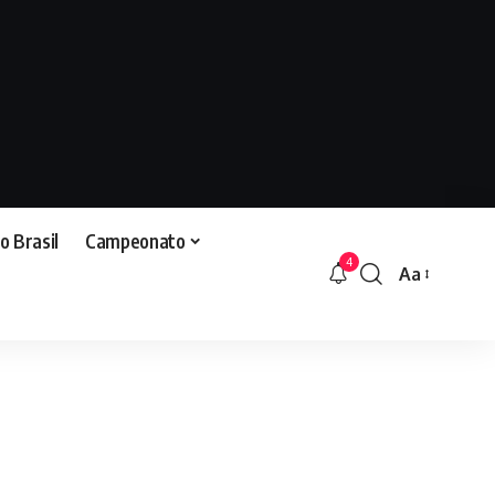
o Brasil
Campeonato
4
Aa