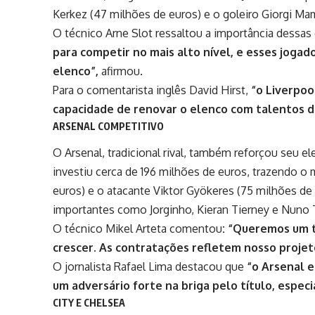
Kerkez (47 milhões de euros) e o goleiro Giorgi Mam
O técnico Arne Slot ressaltou a importância dessas
para competir no mais alto nível, e esses joga
elenco”,
afirmou.
Para o comentarista inglês David Hirst,
“o Liverpoo
capacidade de renovar o elenco com talentos 
ARSENAL COMPETITIVO
O Arsenal, tradicional rival, também reforçou seu
investiu cerca de 196 milhões de euros, trazendo 
euros) e o atacante Viktor Gyökeres (75 milhões de
importantes como Jorginho, Kieran Tierney e Nuno 
O técnico Mikel Arteta comentou
: “Queremos um 
crescer. As contratações refletem nosso proje
O jornalista Rafael Lima destacou que
“o Arsenal 
um adversário forte na briga pelo título, espec
CITY E CHELSEA