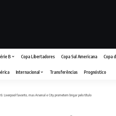
érie B
Copa Libertadores
Copa Sul Americana
Copa d
érica
Internacional
Transferências
Prognóstico
: Liverpool favorito, mas Arsenal e City prometem brigar pelo título