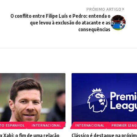
PRÓXIMO ARTIGO
O conflito entre Filipe Luís e Pedro: entenda o
que levou à exclusão do atacante e as
consequências
TO ESPANHOL
INTERNACIONAL
INTERNACIONAL
PREMIER LEA
 x Xabi: o fim de uma relação
Clássico é destaque na próxim