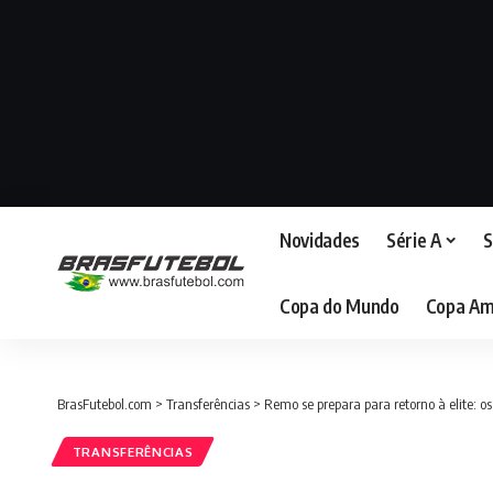
Novidades
Série A
S
Copa do Mundo
Copa Am
BrasFutebol.com
>
Transferências
>
Remo se prepara para retorno à elite: os
TRANSFERÊNCIAS