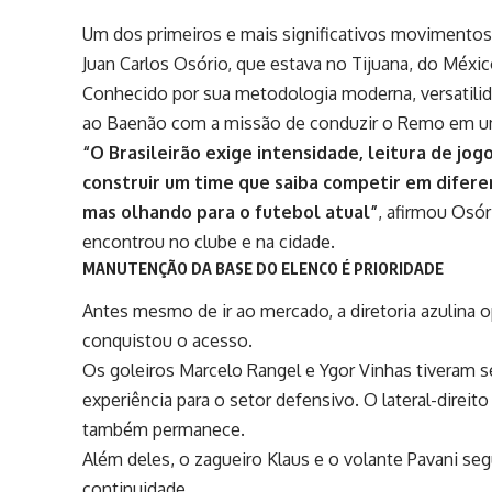
Um dos primeiros e mais significativos movimentos 
Juan Carlos Osório
, que estava no Tijuana, do Méxi
Conhecido por sua metodologia moderna, versatilida
ao Baenão com a missão de conduzir o Remo em um
“O Brasileirão exige intensidade, leitura de jo
construir um time que saiba competir em difere
mas olhando para o futebol atual”
, afirmou Osó
encontrou no clube e na cidade.
MANUTENÇÃO DA BASE DO ELENCO É PRIORIDADE
Antes mesmo de ir ao mercado, a diretoria azulina 
conquistou o acesso.
Os goleiros Marcelo Rangel e Ygor Vinhas tiveram 
experiência para o setor defensivo. O lateral-direit
também permanece.
Além deles, o zagueiro Klaus e o volante Pavani seg
continuidade.