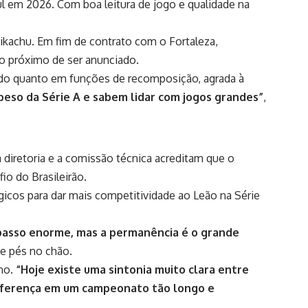
l em 2026. Com boa leitura de jogo e qualidade na
ikachu
. Em fim de contrato com o Fortaleza,
to próximo de ser anunciado.
ado quanto em funções de recomposição, agrada à
peso da Série A e sabem lidar com jogos grandes”
,
diretoria e a comissão técnica acreditam que o
io do Brasileirão.
rgicos para dar mais competitividade ao Leão na Série
 passo enorme, mas a permanência é o grande
de pés no chão.
no.
“Hoje existe uma sintonia muito clara entre
z diferença em um campeonato tão longo e