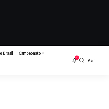
o Brasil
Campeonato
4
Aa