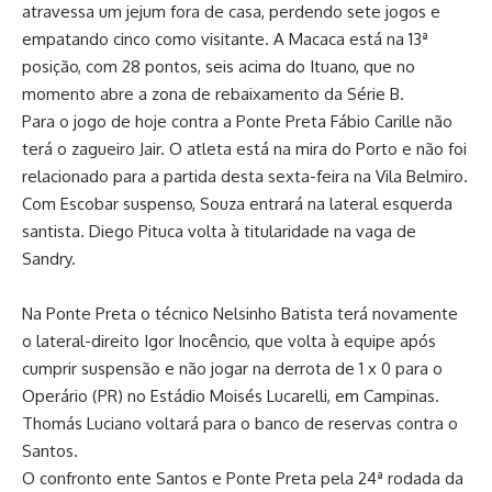
atravessa um jejum fora de casa, perdendo sete jogos e
empatando cinco como visitante. A Macaca está na 13ª
posição, com 28 pontos, seis acima do Ituano, que no
momento abre a zona de rebaixamento da Série B.
Para o jogo de hoje contra a Ponte Preta Fábio Carille não
terá o zagueiro Jair. O atleta está na mira do Porto e não foi
relacionado para a partida desta sexta-feira na Vila Belmiro.
Com Escobar suspenso, Souza entrará na lateral esquerda
santista. Diego Pituca volta à titularidade na vaga de
Sandry.
Na Ponte Preta o técnico Nelsinho Batista terá novamente
o lateral-direito Igor Inocêncio, que volta à equipe após
cumprir suspensão e não jogar na derrota de 1 x 0 para o
Operário (PR) no Estádio Moisés Lucarelli, em Campinas.
Thomás Luciano voltará para o banco de reservas contra o
Santos.
O confronto ente Santos e Ponte Preta pela 24ª rodada da