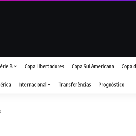
érie B
Copa Libertadores
Copa Sul Americana
Copa d
érica
Internacional
Transferências
Prognóstico
B