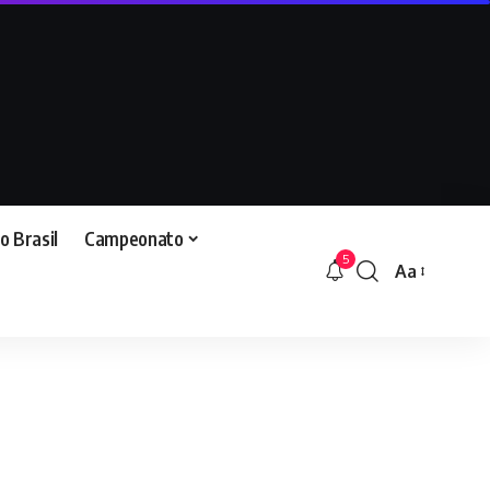
o Brasil
Campeonato
5
Aa