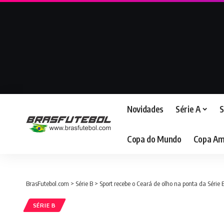
Novidades
Série A
S
Copa do Mundo
Copa Am
BrasFutebol.com
>
Série B
>
Sport recebe o Ceará de olho na ponta da Série 
SÉRIE B