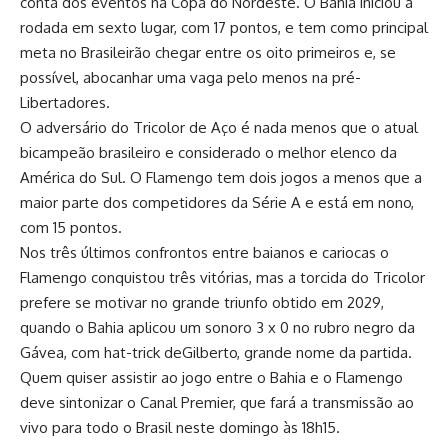
conta dos eventos na Copa do Nordeste. O Bahia iniciou a
rodada em sexto lugar, com 17 pontos, e tem como principal
meta no Brasileirão chegar entre os oito primeiros e, se
possível, abocanhar uma vaga pelo menos na pré-
Libertadores.
O adversário do Tricolor de Aço é nada menos que o atual
bicampeão brasileiro e considerado o melhor elenco da
América do Sul. O Flamengo tem dois jogos a menos que a
maior parte dos competidores da Série A e está em nono,
com 15 pontos.
Nos três últimos confrontos entre baianos e cariocas o
Flamengo conquistou três vitórias, mas a torcida do Tricolor
prefere se motivar no grande triunfo obtido em 2029,
quando o Bahia aplicou um sonoro 3 x 0 no rubro negro da
Gávea, com hat-trick deGilberto, grande nome da partida.
Quem quiser assistir ao jogo entre o Bahia e o Flamengo
deve sintonizar o Canal Premier, que fará a transmissão ao
vivo para todo o Brasil neste domingo às 18h15.