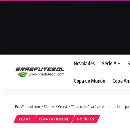
Novidades
Série A
S
Copa do Mundo
Copa Am
BrasFutebol.com
>
Série A
>
Ceará
>
Técnico do Ceará acredita que time p
CEARÁ
COPA DO BRASIL
NOTÍCIAS