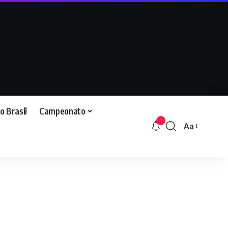
o Brasil
Campeonato
1
Aa