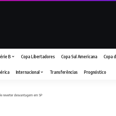
érie B
Copa Libertadores
Copa Sul Americana
Copa d
érica
Internacional
Transferências
Prognóstico
ode reverter desvantagem em SP