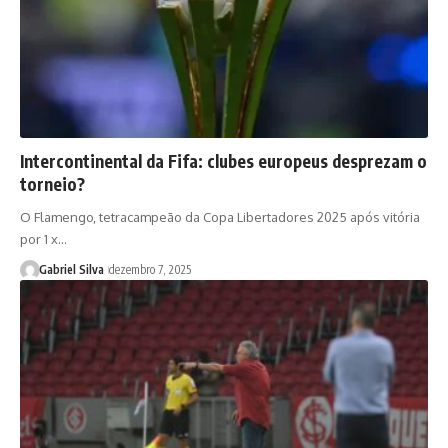
Intercontinental da Fifa: clubes europeus desprezam o
torneio?
O Flamengo, tetracampeão da Copa Libertadores 2025 após vitória
por 1 x…
Gabriel Silva
dezembro 7, 2025