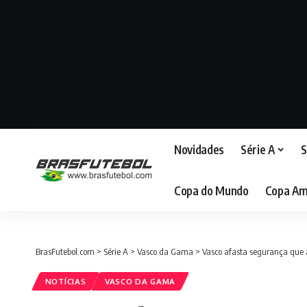
Novidades
Série A
S
Copa do Mundo
Copa Am
BrasFutebol.com
>
Série A
>
Vasco da Gama
>
Vasco afasta segurança que a
NOTÍCIAS
VASCO DA GAMA