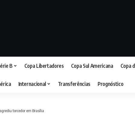
érie B
Copa Libertadores
Copa Sul Americana
Copa d
érica
Internacional
Transferências
Prognóstico
grediu torcedor em Brasília