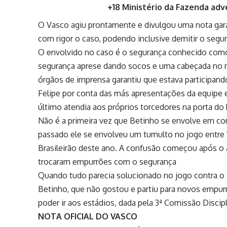
+18 Ministério da Fazenda adv
O Vasco agiu prontamente e divulgou uma nota gara
com rigor o caso, podendo inclusive demitir o segur
O envolvido no caso é o segurança conhecido como
segurança aprese dando socos e uma cabeçada no m
órgãos de imprensa garantiu que estava participand
Felipe por conta das más apresentações da equipe e 
último atendia aos próprios torcedores na porta d
Não é a primeira vez que Betinho se envolve em co
passado ele se envolveu um tumulto no jogo entre 
Brasileirão deste ano. A confusão começou após o ap
trocaram empurrões com o segurança
Quando tudo parecia solucionado no jogo contra o F
Betinho, que não gostou e partiu para novos empu
poder ir aos estádios, dada pela 3ª Comissão Discipl
NOTA OFICIAL DO VASCO