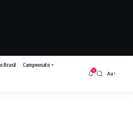
o Brasil
Campeonato
5
Aa