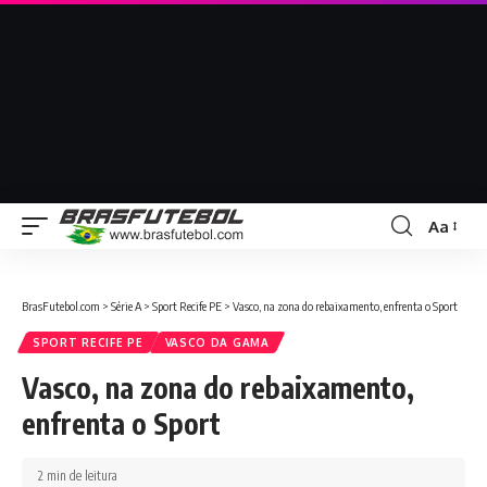
Aa
BrasFutebol.com
>
Série A
>
Sport Recife PE
>
Vasco, na zona do rebaixamento, enfrenta o Sport
SPORT RECIFE PE
VASCO DA GAMA
Vasco, na zona do rebaixamento,
enfrenta o Sport
2 min de leitura