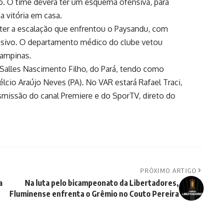
jo. O time deverá ter um esquema ofensiva, para
 vitória em casa.
ter a escalação que enfrentou o Paysandu, com
nsivo. O departamento médico do clube vetou
ampinas.
 Salles Nascimento Filho, do Pará, tendo como
lcio Araújo Neves (PA). No VAR estará Rafael Traci,
smissão do canal Premiere e do SporTV, direto do
PRÓXIMO ARTIGO
a
Na luta pelo bicampeonato da Libertadores,
Fluminense enfrenta o Grêmio no Couto Pereira