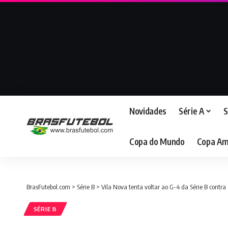
Novidades
Série A
S
Copa do Mundo
Copa Am
BrasFutebol.com
>
Série B
>
Vila Nova tenta voltar ao G-4 da Série B contr
SÉRIE B