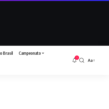
o Brasil
Campeonato
1
Aa