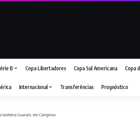
érie B
Copa Libertadores
Copa Sul Americana
Copa d
érica
Internacional
Transferências
Prognóstico
a o lanterna Guarani, em Campinas