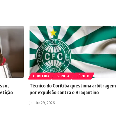
CORITIBA
SÉRIE A
SÉRIE B
esso,
Técnico do Coritiba questiona arbitragem
etição
por expulsão contra o Bragantino
janeiro 29, 2026