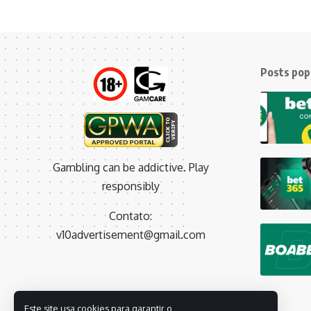
Posts pop
Gambling can be addictive. Play
responsibly
Contato:
v10advertisement@gmail.com
Este site usa cookies para garantir o