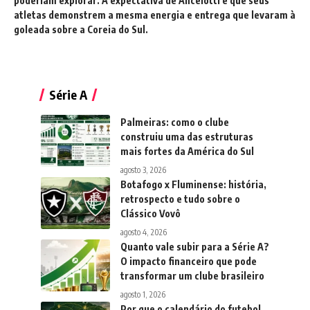
poderiam explorar. A expectativa de
Ancelotti
é que seus
atletas demonstrem a mesma energia e entrega que levaram à
goleada sobre a Coreia do Sul.
Série A
Palmeiras: como o clube
construiu uma das estruturas
mais fortes da América do Sul
agosto 3, 2026
Botafogo x Fluminense: história,
retrospecto e tudo sobre o
Clássico Vovô
agosto 4, 2026
Quanto vale subir para a Série A?
O impacto financeiro que pode
transformar um clube brasileiro
agosto 1, 2026
Por que o calendário do futebol