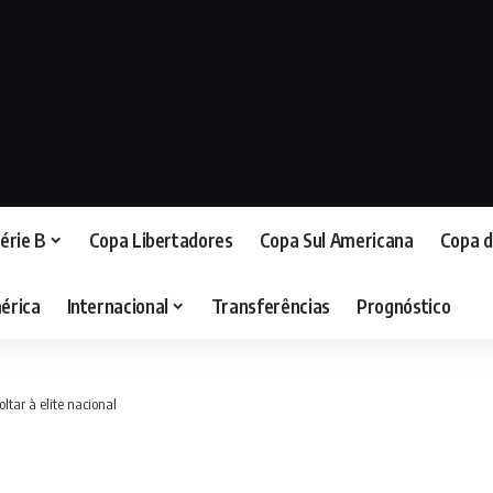
érie B
Copa Libertadores
Copa Sul Americana
Copa d
érica
Internacional
Transferências
Prognóstico
oltar à elite nacional