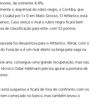
menores, de somente 4,4%.
ente o arquirrival do rubro negro, o Coritiba, que
o Cuiabá por 1 x 0 em Mato Grosso. O Athletico está
nos. Caso vença o Avaí o rubro negro ficará bem
a de classificação para elite, com 52 pontos.
passada foi desastrosa para o Athletico. Afinal, com o
do Furacão e é um rival direto na briga pela vaga na
este ano, conseguiu uma grande recuperação, mas nas
 o técnico Odair Hellmann precisa apurar a pontaria de
sivo.
e está suspenso e ficará de fora do confronto com os
que tem começado no banco, mas também levou o