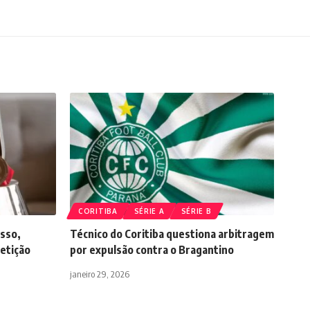
CORITIBA
SÉRIE A
SÉRIE B
esso,
Técnico do Coritiba questiona arbitragem
etição
por expulsão contra o Bragantino
janeiro 29, 2026