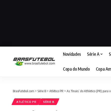
Novidades
Série A
S
Copa do Mundo
Copa Am
BrasFutebol.com
>
Série B
>
Atlético PR
>
As ‘finais’ do Athletico (PR) para v
ATLÉTICO PR
SÉRIE B