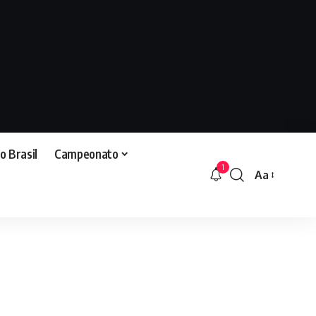
o Brasil
Campeonato
1
Aa