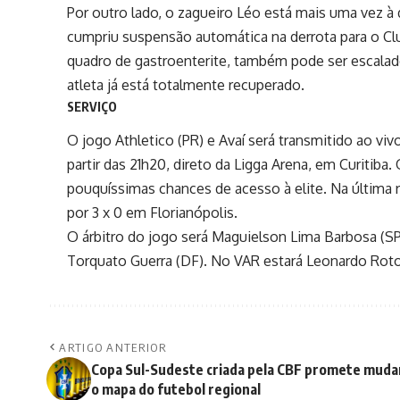
Por outro lado, o zagueiro Léo está mais uma vez à
cumpriu suspensão automática na derrota para o C
quadro de gastroenterite, também pode ser escal
atleta já está totalmente recuperado.
SERVIÇO
O jogo Athletico (PR) e Avaí será transmitido ao viv
partir das 21h20, direto da
Ligga Arena
, em Curitiba.
pouquíssimas chances de acesso à elite. Na última
por 3 x 0 em Florianópolis.
O árbitro do jogo será Maguielson Lima Barbosa (SP)
Torquato Guerra (DF). No VAR estará Leonardo Roto
ARTIGO ANTERIOR
Copa Sul-Sudeste criada pela CBF promete muda
o mapa do futebol regional