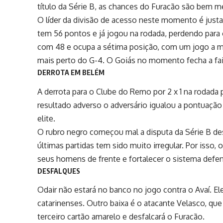
título da Série B, as chances do Furacão são bem 
O líder da divisão de acesso neste momento é justam
tem 56 pontos e já jogou na rodada, perdendo para 
com 48 e ocupa a sétima posição, com um jogo a me
mais perto do G-4. O Goiás no momento fecha a faix
DERROTA EM BELÉM
A derrota para o Clube do Remo por 2 x 1 na rodada 
resultado adverso o adversário igualou a pontuação 
elite.
O rubro negro começou mal a disputa da Série B d
últimas partidas tem sido muito irregular. Por isso,
seus homens de frente e fortalecer o sistema defen
DESFALQUES
Odair
não estará no banco no jogo contra o Avaí. El
catarinenses. Outro baixa é o atacante Velasco, 
terceiro cartão amarelo e desfalcará o Furacão.