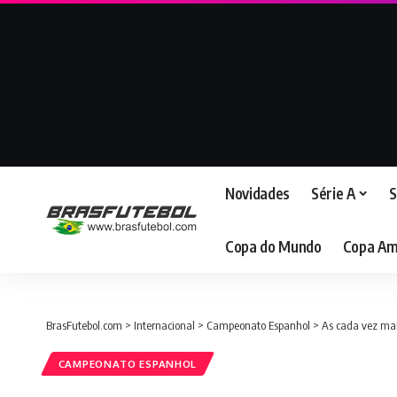
Novidades
Série A
S
Copa do Mundo
Copa Am
BrasFutebol.com
>
Internacional
>
Campeonato Espanhol
>
As cada vez mai
CAMPEONATO ESPANHOL