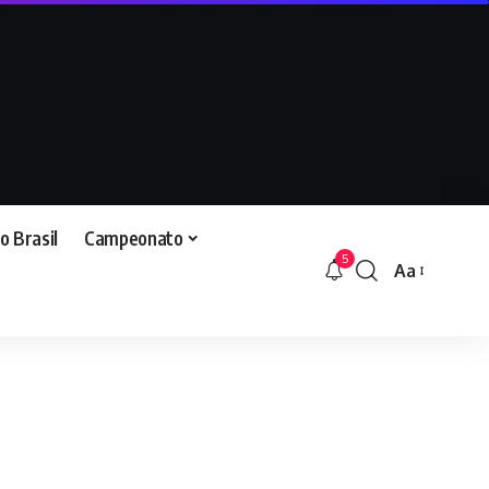
o Brasil
Campeonato
5
Aa