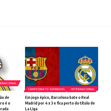
ERNACIONAL
CAMPEONATO ESPANHOL
INTERNACIONAL
ção de
Em jogo épico, Barcelona bate o Real
ro é o
Madrid por 4 x 3 e fica perto do título de
orada
La Liga