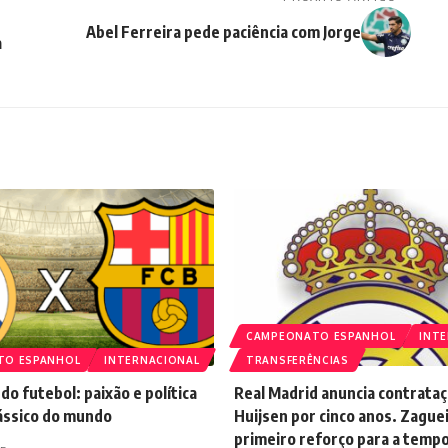
Abel Ferreira pede paciência com Jorge
a
CAMPEONATO ESPANHOL
INT
TO ESPANHOL
INTERNACIONAL
TRANSFERÊNCIAS
do futebol: paixão e política
Real Madrid anuncia contrata
lássico do mundo
Huijsen por cinco anos. Zaguei
primeiro reforço para a temp