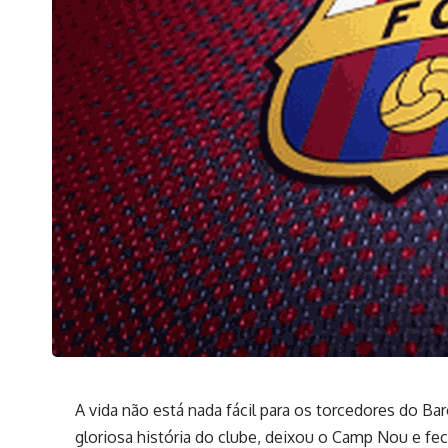
A vida não está nada fácil para os torcedores do Ba
gloriosa história do clube, deixou o Camp Nou e fe