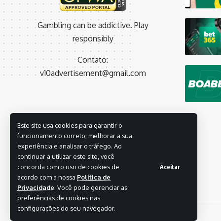
Gambling can be addictive. Play
responsibly
Contato:
v10advertisement@gmail.com
Este site usa cookies para garantir o
funcionamento correto, melhorar a sua
experiência e analisar o tráfego. Ao
continuar a utilizar este site, você
concorda com o uso de cookies de
Aceitar
acordo com a nossa
Política de
Privacidade
. Você pode gerenciar as
preferências de cookies nas
configurações do seu navegador.
© 2026 brasfutebol.com. All Rights Reserved.