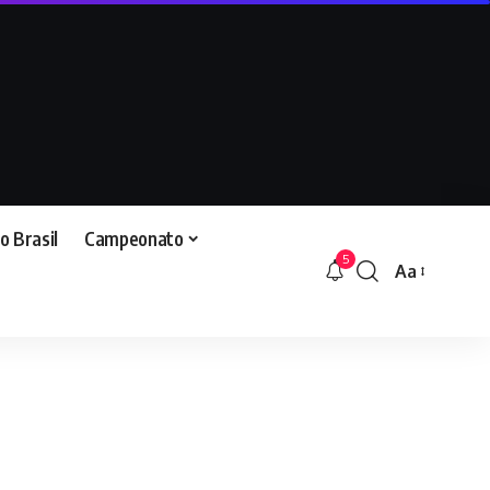
o Brasil
Campeonato
5
Aa