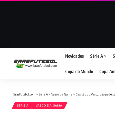
Novidades
Série A
S
Copa do Mundo
Copa Am
BrasFutebol.com
>
Série A
>
Vasco da Gama
>
Capitão do Vasco, Léo pede pa
SÉRIE A
VASCO DA GAMA