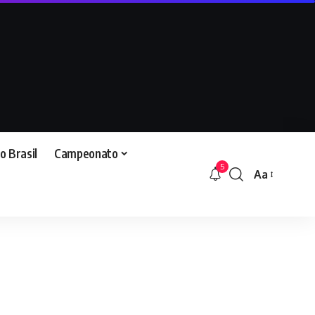
o Brasil
Campeonato
5
Aa