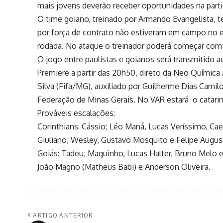
mais jovens deverão receber oportunidades na part
O time goiano, treinado por Armando Evangelista, t
por força de contrato não estiveram em campo no e
rodada. No ataque o treinador poderá começar co
O jogo entre paulistas e goianos será transmitido a
Premiere a partir das 20h50, direto da Neo Química A
Silva (Fifa/MG), auxiliado por Guilherme Dias Camil
Federação de Minas Gerais. No VAR estará o catarin
Prováveis escalações:
Corinthians: Cássio; Léo Maná, Lucas Veríssimo, Ca
Giuliano; Wesley, Gustavo Mosquito e Felipe Augus
Goiás: Tadeu; Maguinho, Lucas Halter, Bruno Melo e 
João Magno (Matheus Babi) e Anderson Oliveira.
ARTIGO ANTERIOR