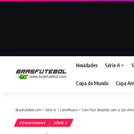
Novidades
Série A
S
Copa do Mundo
Copa Am
BrasFutebol.com
>
Série A
>
Corinthians
>
Com foco dividido com a Sul-Amer
CORINTHIANS
SÉRIE A