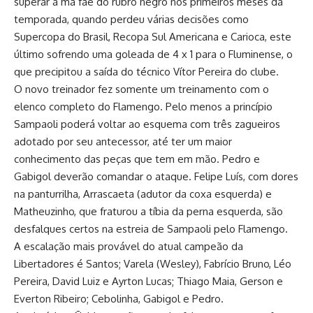
superar a má fae do rubro negro nos primeiros meses da
temporada, quando perdeu várias decisões como
Supercopa do Brasil, Recopa Sul Americana e Carioca, este
último sofrendo uma goleada de 4 x 1 para o Fluminense, o
que precipitou a saída do técnico Vítor Pereira do clube.
O novo treinador fez somente um treinamento com o
elenco completo do Flamengo. Pelo menos a princípio
Sampaoli poderá voltar ao esquema com três zagueiros
adotado por seu antecessor, até ter um maior
conhecimento das peças que tem em mão. Pedro e
Gabigol deverão comandar o ataque. Felipe Luís, com dores
na panturrilha, Arrascaeta (adutor da coxa esquerda) e
Matheuzinho, que fraturou a tíbia da perna esquerda, são
desfalques certos na estreia de Sampaoli pelo Flamengo.
A escalação mais provável do
atual campeão da
Libertadores
é Santos; Varela (Wesley), Fabrício Bruno, Léo
Pereira, David Luiz e Ayrton Lucas; Thiago Maia, Gerson e
Everton Ribeiro; Cebolinha, Gabigol e Pedro.