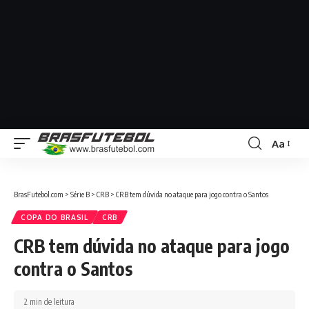
Aa
BrasFutebol.com
>
Série B
>
CRB
>
CRB tem dúvida no ataque para jogo contra o Santos
COPA DO BRASIL
CRB
CRB tem dúvida no ataque para jogo
contra o Santos
2 min de leitura