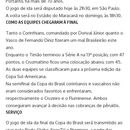
Portanto, há mais de 70 anos.
O jogo de ida será disputado hoje às 21h30, em São Paulo.
A volta será no Estádio do Maracanã no domingo, às 18h30.
COMO AS EQUIPES CHEGARAM À FINAL
Tanto o Corinthians, comandado por
Dorival Júnior
quanto o
Vasco de
Fernando Diniz
fizeram um mal Brasileirão este
ano.
Enquanto o Timão terminou a Série A na 13ª posição, com 47
pontos, o Cruzmaltino ficou uma colocação abaixo, com 45.
As duas equipes se classificaram para a próxima edição da
Copa Sul-Americana.
Na semifinal da Copa do Brasil corintianos e vascaínos não
eram considerados favoritos e enfrentaram,
respectivamente o Cruzeiro e o Fluminense. Ambos
conseguiram avançar à decisão nas cobranças de pênaltis.
SERVIÇO
O jogo de ida da final da Copa do Brasil será transmitido ao
vivo pela Rede Globo, SporTV e Premiere, a partir das