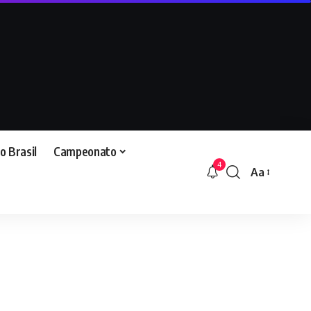
o Brasil
Campeonato
4
Aa