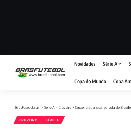
Novidades
Série A
S
Copa do Mundo
Copa Am
BrasFutebol.com
>
Série A
>
Cruzeiro
>
Cruzeiro quer usar parada do Brasilei
CRUZEIRO
SÉRIE A