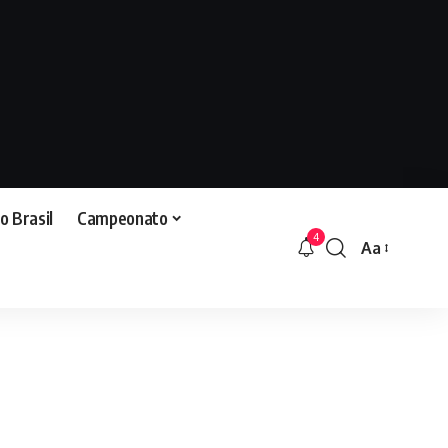
o Brasil
Campeonato
4
Aa