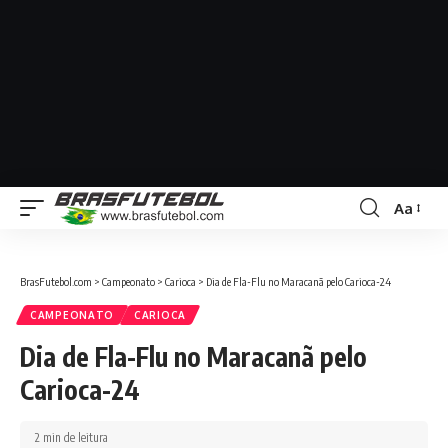
Aa
BrasFutebol.com
>
Campeonato
>
Carioca
>
Dia de Fla-Flu no Maracanã pelo Carioca-24
CAMPEONATO
CARIOCA
Dia de Fla-Flu no Maracanã pelo
Carioca-24
2 min de leitura