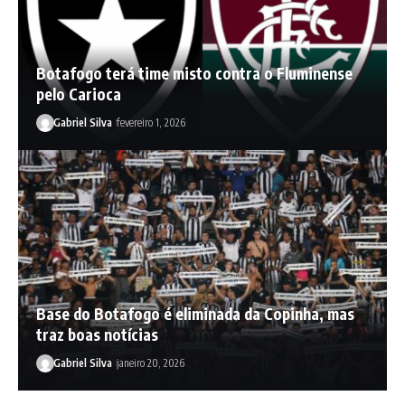
Botafogo terá time misto contra o Fluminense
pelo Carioca
Gabriel Silva
fevereiro 1, 2026
Base do Botafogo é eliminada da Copinha, mas
traz boas notícias
Gabriel Silva
janeiro 20, 2026