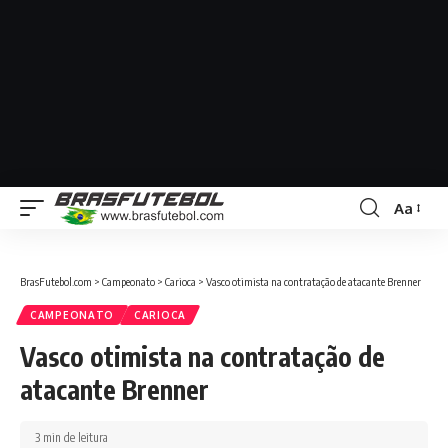
Aa
BrasFutebol.com
>
Campeonato
>
Carioca
>
Vasco otimista na contratação de atacante Brenner
CAMPEONATO
CARIOCA
Vasco otimista na contratação de
atacante Brenner
3 min de leitura